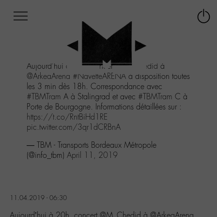
Afficher
Panneau de gestion des cookies
Labo
Connex
-
le
M-
menu
Aller
Aujourd'hui à 20h, concert
@M_Chedid
à
au
@ArkeaArena
#NavetteARENA
à disposition toutes
menu
les 3 min dès 18h. Correspondance avec
Aller
#TBMTram
A à Stalingrad et avec
#TBMTram
C à
au
Porte de Bourgogne. Informations détaillées sur :
contenu
https://t.co/RntBiHd1RE
Aller
pic.twitter.com/3qr1dCRBnA
à
la
— TBM - Transports Bordeaux Métropole
recherche
(@info_tbm)
April 11, 2019
11.04.2019 - 06:30
Aujourd’hui à 20h, concert @M_Chedid à @ArkeaArena