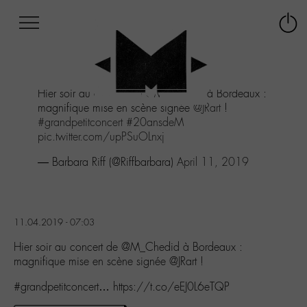
Afficher
Panneau de gestion des cookies
Labo
Connex
-
le
M-
menu
Aller
Hier soir au concert de
@M_Chedid
à Bordeaux :
au
magnifique mise en scène signée
@JRart
!
menu
#grandpetitconcert
#20ansdeM
Aller
pic.twitter.com/upPSuOLnxj
au
contenu
— Barbara Riff (@Riffbarbara)
April 11, 2019
Aller
à
la
recherche
11.04.2019 - 07:03
Hier soir au concert de @M_Chedid à Bordeaux :
magnifique mise en scène signée @JRart !
#grandpetitconcert… https://t.co/eEJ0L6eTQP