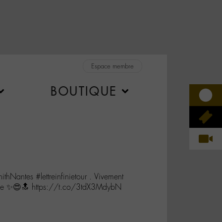
Espace membre
BOUTIQUE
antes #lettreinfinietour . Vivement
rne ✨😍🔝 https://t.co/3tdX3MdybN