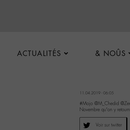
ACTUALITÉS
& NOÛS
11.04.2019 - 06:05
#Mojo @M_Chedid @ZenithN
Novembre qu’on y retou
Voir sur twitter