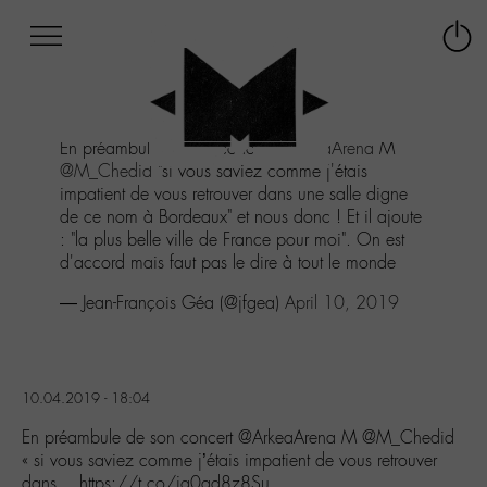
Afficher
Panneau de gestion des cookies
Labo
Connex
-
le
M-
menu
Aller
En préambule de son concert
@ArkeaArena
M
au
@M_Chedid
"si vous saviez comme j'étais
menu
impatient de vous retrouver dans une salle digne
Aller
de ce nom à Bordeaux" et nous donc ! Et il ajoute
au
: "la plus belle ville de France pour moi". On est
contenu
d'accord mais faut pas le dire à tout le monde
Aller
à
— Jean-François Géa (@jfgea)
April 10, 2019
la
recherche
10.04.2019 - 18:04
En préambule de son concert @ArkeaArena M @M_Chedid
« si vous saviez comme j’étais impatient de vous retrouver
dans… https://t.co/jq0ad8z8Su