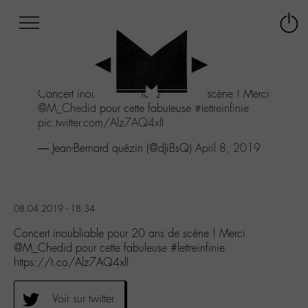
Afficher
Panneau de gestion des cookies
Labo
Connex
-
le
M-
menu
Aller
Concert inoubliable pour 20 ans de scène ! Merci
au
@M_Chedid
pour cette fabuleuse
#lettreinfinie
menu
pic.twitter.com/Alz7AQ4xlI
Aller
au
— Jean-Bernard quézin (@dJiBsQ)
April 8, 2019
contenu
Aller
à
la
08.04.2019 - 18:34
recherche
Concert inoubliable pour 20 ans de scène ! Merci
@M_Chedid pour cette fabuleuse #lettreinfinie
https://t.co/Alz7AQ4xlI
Voir sur twitter