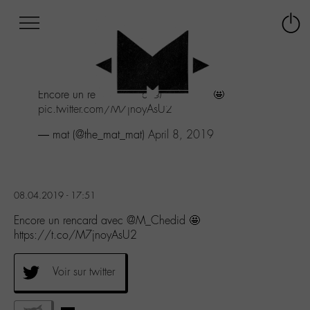
Afficher
Panneau de gestion des cookies
Labo
Connex
-
le
M-
menu
Aller
Encore un rencard avec
@M_Chedid
🤩
au
pic.twitter.com/M7jnoyAsU2
menu
Aller
— mat (@the_mat_mat)
April 8, 2019
au
contenu
Aller
à
08.04.2019 - 17:51
la
recherche
Encore un rencard avec @M_Chedid 🤩
https://t.co/M7jnoyAsU2
Voir sur twitter