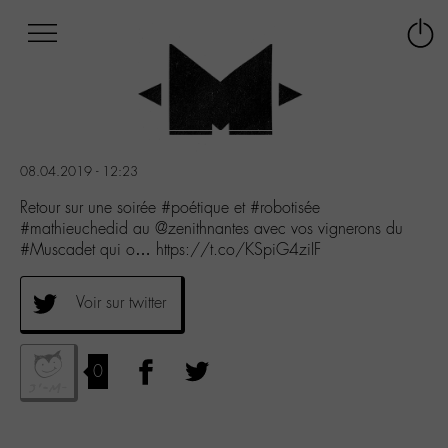
Afficher
Panneau de gestion des cookies
Labo
Connex
-
le
M-
menu
Aller
au
menu
08.04.2019 - 12:23
Aller
au
Retour sur une soirée #poétique et #robotisée
contenu
#mathieuchedid au @zenithnantes avec vos vignerons du
Aller
#Muscadet qui o… https://t.co/KSpiG4ziIF
à
la
Voir sur twitter
recherche
0