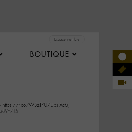
Espace membre
BOUTIQUE
ow https://t.co/W5zTYU7Ups Actu,
4uu8VY7T5