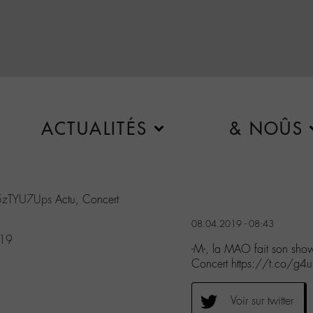
ACTUALITÉS
& NOÛS
W5zTYU7Ups
Actu, Concert
08.04.2019 - 08:43
019
-M-, la MAO fait son sh
Concert https://t.co/g
Voir sur twitter