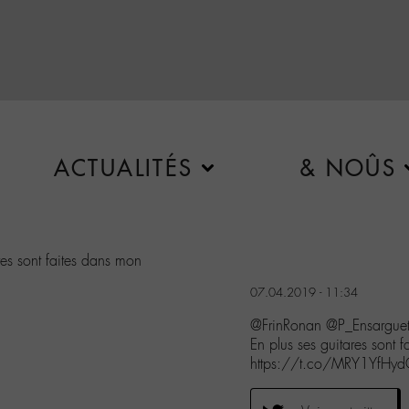
ACTUALITÉS
& NOÛS
res sont faites dans mon
07.04.2019 - 11:34
@FrinRonan @P_Ensarguet
En plus ses guitares sont
https://t.co/MRY1YfHy