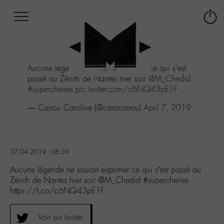
Afficher
Panneau de gestion des cookies
Labo
Connex
-
le
M-
menu
Aller
Aucune légende ne saurait exprimer ce qui s’est
au
passé au Zénith de Nantes hier soir
@M_Chedid
menu
#supercheries
pic.twitter.com/c6NQ43pE1F
Aller
au
— Cairou Caroline (@carocairou)
April 7, 2019
contenu
Aller
à
la
07.04.2019 - 08:39
recherche
Aucune légende ne saurait exprimer ce qui s’est passé au
Zénith de Nantes hier soir @M_Chedid #supercheries
https://t.co/c6NQ43pE1F
Voir sur twitter