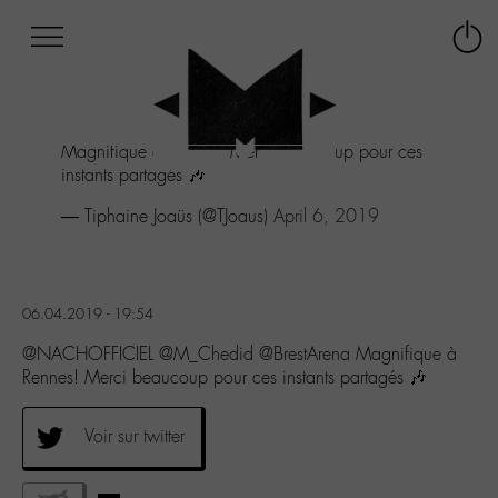
Afficher
Panneau de gestion des cookies
Labo
Connex
-
le
M-
menu
Aller
Magnifique à Rennes! Merci beaucoup pour ces
au
instants partagés 🎶
menu
Aller
— Tiphaine Joaüs (@TJoaus)
April 6, 2019
au
contenu
Aller
à
06.04.2019 - 19:54
la
recherche
@NACHOFFICIEL @M_Chedid @BrestArena Magnifique à
Rennes! Merci beaucoup pour ces instants partagés 🎶
Voir sur twitter