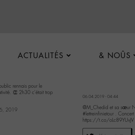
ACTUALITÉS
& NOÛS
ublic rennais pour le
ivité. 👏 2h30 c'était trop
06.04.2019 - 04:44
@M_Chedid et sa sœur Nas
 6, 2019
#lettreinfinietour . Concer
https://t.co/oLc89YUvJV