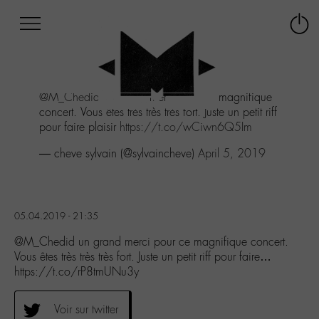
Afficher
Panneau de gestion des cookies
Labo
Connex
-
le
M-
menu
Aller
@M_Chedid
un grand merci pour ce magnifique
au
concert. Vous êtes très très très fort. Juste un petit riff
menu
pour faire plaisir
https://t.co/wCiwn6Q5Im
Aller
au
— cheve sylvain (@sylvaincheve)
April 5, 2019
contenu
Aller
à
la
05.04.2019 - 21:35
recherche
@M_Chedid un grand merci pour ce magnifique concert.
Vous êtes très très très fort. Juste un petit riff pour faire…
https://t.co/rP8tmUNu3y
Voir sur twitter