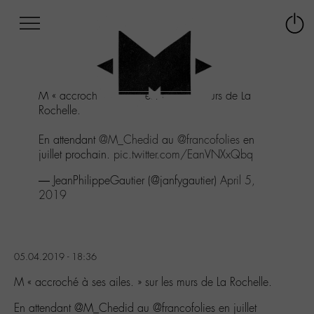
Afficher
Panneau de gestion des cookies
Labo
Connex
-
le
M-
menu
Aller
M « accroché à ses ailes. » sur les murs de La
au
Rochelle.
menu
Aller
En attendant
@M_Chedid
au
@francofolies
en
au
juillet prochain.
pic.twitter.com/EanVNXxQbq
contenu
Aller
— JeanPhilippeGautier (@janfygautier)
April 5,
à
2019
la
recherche
05.04.2019 - 18:36
M « accroché à ses ailes. » sur les murs de La Rochelle.
En attendant @M_Chedid au @francofolies en juillet