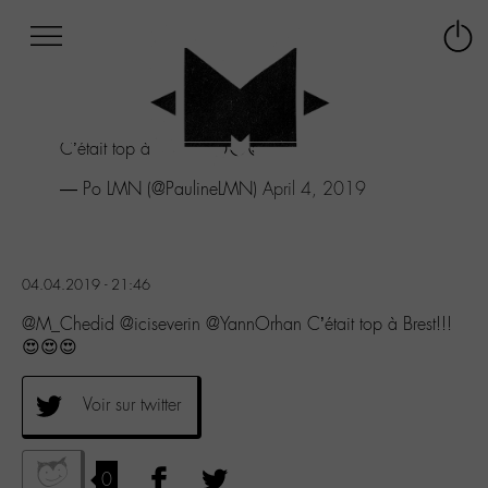
Afficher
Panneau de gestion des cookies
Labo
Connex
-
le
M-
menu
Aller
C’était top à Brest!!! 😍😍😍
au
menu
— Po LMN (@PaulineLMN)
April 4, 2019
Aller
au
contenu
Aller
04.04.2019 - 21:46
à
la
@M_Chedid @iciseverin @YannOrhan C’était top à Brest!!!
recherche
😍😍😍
Voir sur twitter
0