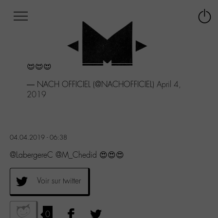
Afficher
Panneau de gestion des cookies
Labo
Connex
-
le
M-
menu
Aller
😍😍😍
au
menu
— NACH OFFICIEL (@NACHOFFICIEL)
April 4,
Aller
2019
au
contenu
Aller
à
04.04.2019 - 06:38
la
recherche
@LabergereC @M_Chedid 😍😍😍
Voir sur twitter
0