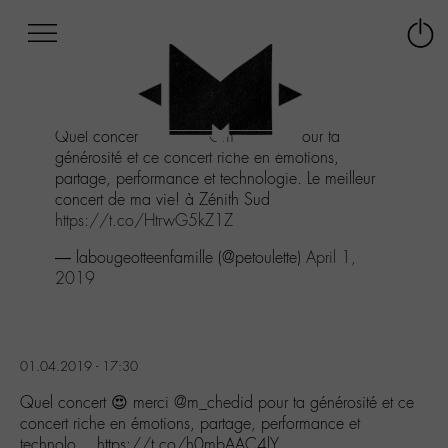
Afficher
Panneau de gestion des cookies
Labo
Connex
-
le
M-
menu
Aller
Quel concert 😍 merci
@m_chedid
pour ta
au
générosité et ce concert riche en émotions,
menu
partage, performance et technologie. Le meilleur
Aller
concert de ma vie! à Zénith Sud
au
https://t.co/HtrwG5kZ1Z
contenu
Aller
— labougeotteenfamille (@petoulette)
April 1,
à
2019
la
recherche
01.04.2019 - 17:30
Quel concert 😍 merci @m_chedid pour ta générosité et ce
concert riche en émotions, partage, performance et
technolo… https://t.co/h0mbAAC4lY