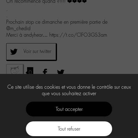
On recommence quand ?!!!! ❤️❤️❤️❤️
.
.
Prochain stop ce dimanche en première partie de
@m_chedid
Merci à andyhear… https://t.co/ClFO3GS3am
Voir sur twitter
0
Ce site utilise des cookies et vous donne le contrôle sur ceux
que vous souhaitez activer
Tout accepter
Tout refuser