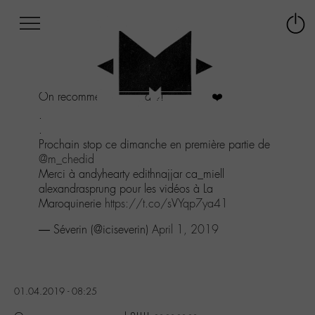
Afficher
Panneau de gestion des cookies
Labo
Connex
-
le
M-
menu
Aller
On recommence quand ?!!!! ❤️❤️❤️❤️
au
menu
.
Aller
.
au
Prochain stop ce dimanche en première partie de
contenu
@m_chedid
Aller
Merci à andyhearty edithnajjar ca_miell
à
alexandrasprung pour les vidéos à La
la
Maroquinerie
https://t.co/sVYqp7ya41
recherche
— Séverin (@iciseverin)
April 1, 2019
01.04.2019 - 08:25