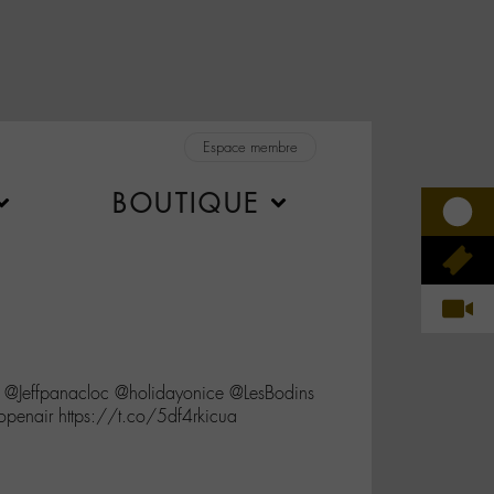
Espace membre
BOUTIQUE
@Jeffpanacloc @holidayonice @LesBodins
topenair https://t.co/5df4rkicua