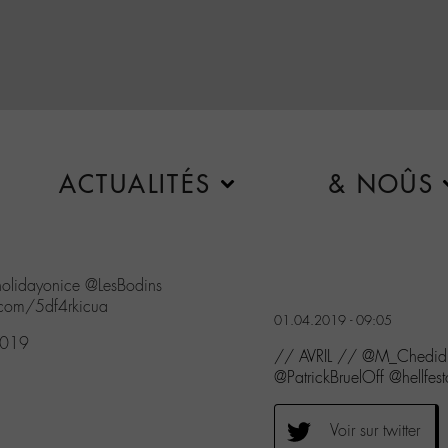
ACTUALITÉS
& NOÛS
olidayonice
@LesBodins
r.com/5df4rkicua
01.04.2019 - 09:05
2019
// AVRIL // @M_Chedid 
@PatrickBruelOff @hellfes
Voir sur twitter