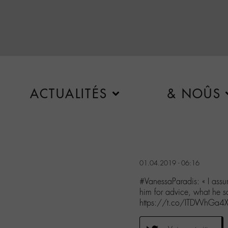
ACTUALITÉS
& NOÛS
01.04.2019 - 06:16
#VanessaParadis: « I assu
him for advice, what he s
https://t.co/ITDWhGa4