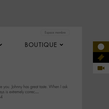
Espace membre
BOUTIQUE
re you. Johnny has great taste. When I ask
ays is extremely correc…
X4