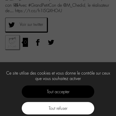
con !🧸Avec #GrandPetitCon de @M_Chedid, le réalisateur
de… https://t.co/h1I5QXHOrU
Voir sur twitter
0
Ce site utilise des cookies et vous donne le contrôle sur ceux
que vous souhaitez activer
Tout accepter
Tout refuser