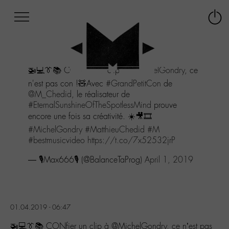
Afficher
Panneau de gestion des cookies
Labo
Connex
-
le
M-
menu
Aller
🚁💻👔📚 CONfier un clip à
@MichelGondry
, ce
au
menu
n'est pas con !🧸Avec
#GrandPetitCon
de
Aller
@M_Chedid
, le réalisateur de
au
#EternalSunshineOfTheSpotlessMind
prouve
contenu
encore une fois sa créativité. ☀️🎥🎞
Aller
#MichelGondry
#MatthieuChedid
#M
à
#bestmusicvideo
https://t.co/7x52532jrP
la
recherche
— 🎙️Max666🎙️ (@BalanceTaProg)
April 1, 2019
01.04.2019 - 06:47
🚁💻👔📚 CONfier un clip à @MichelGondry, ce n’est pas