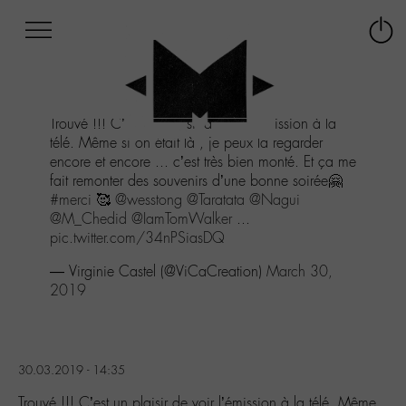
Afficher
Panneau de gestion des cookies
Labo
Connex
-
le
M-
menu
Aller
Trouvé !!! C’est un plaisir de voir l’émission à la
au
télé. Même si on était là , je peux la regarder
menu
encore et encore ... c’est très bien monté. Et ça me
Aller
fait remonter des souvenirs d’une bonne soirée🤗
au
#merci
🥰
@wesstong
@Taratata
@Nagui
contenu
@M_Chedid
@IamTomWalker
...
Aller
pic.twitter.com/34nPSiasDQ
à
la
— Virginie Castel (@ViCaCreation)
March 30,
recherche
2019
30.03.2019 - 14:35
Trouvé !!! C’est un plaisir de voir l’émission à la télé. Même