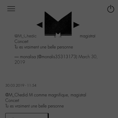
Afficher
Panneau de gestion des cookies
Labo
Connex
-
le
M-
menu
Aller
@M_Chedid
M comme magnifique, magistral
au
Concert
menu
Tu es vraiment une belle personne
Aller
au
— monalisa (@monalis35313173)
March 30,
contenu
2019
Aller
à
la
recherche
30.03.2019 - 11:54
@M_Chedid M comme magnifique, magistral
Concert
Tu es vraiment une belle personne