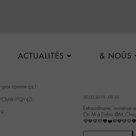
ACTUALITÉS
& NOÛS
ur gros comme ça !
30.03.2019 - 09:10
com/CbMH7QY4Zt
Extraordinaire, immense a
19
On M à l’infini @M_Ched
💜💙💚💛🧡❤️💜💙💚💛