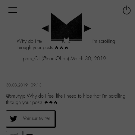
Afficher
Panneau de gestion des cookies
Labo
Connex
-
le
M-
menu
Aller
Why do I feel like I need to hide that I’m scrolling
au
through your posts 🔥🔥🔥
menu
Aller
— pam_OL (@pamOLfan)
March 30, 2019
au
contenu
Aller
à
30.03.2019 - 09:13
la
recherche
@smuttyjc Why do I feel like I need to hide that I’m scrolling
through your posts 🔥🔥🔥
Voir sur twitter