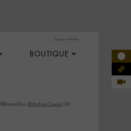
Espace membre
BOUTIQUE
 @RomeoElvis
@MatthieuChedid
QV