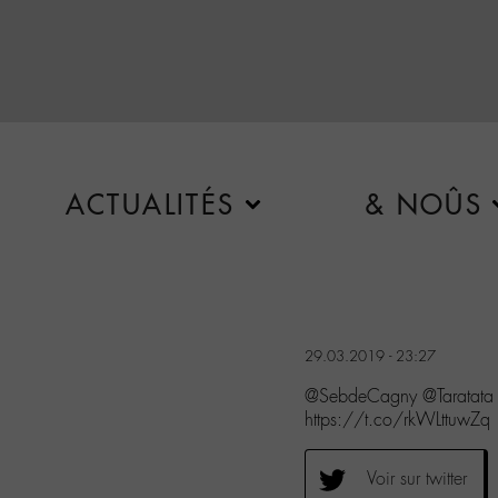
ACTUALITÉS
& NOÛS
29.03.2019 - 23:27
@SebdeCagny @Taratata
https://t.co/rkWLttuwZq
Voir sur twitter