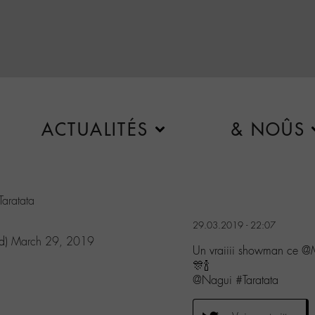
ACTUALITÉS
& NOÛS
aratata
29.03.2019 - 22:07
ed)
March 29, 2019
Un vraiiii showman ce @
🎊🍾
@Nagui #Taratata