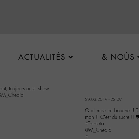
ACTUALITÉS
& NOÛS
ant, toujours aussi show
@M_Chedid
29.03.2019 - 22:09
Quel mise en bouche !! To
man !! C’est du sucre !! 
#Taratata
@M_Chedid
#