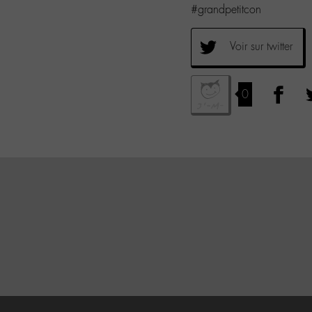
#grandpetitcon
Voir sur twitter
0