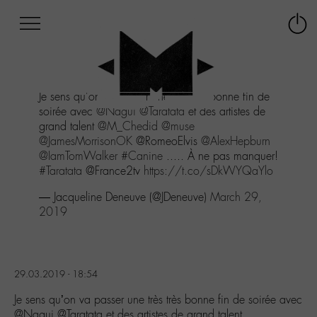
Afficher
Panneau de gestion des cookies
Labo
Connex
-
le
M-
menu
Aller
Je sens qu'on va passer une très très bonne fin de
au
soirée avec
@Nagui
@Taratata
et des artistes de
menu
grand talent
@M_Chedid
@muse
Aller
@JamesMorrisonOK
@RomeoElvis
@AlexHepburn
au
@IamTomWalker
#Canine
..... À ne pas manquer!
contenu
#Taratata
@France2tv
https://t.co/sDkWYQaYlo
Aller
à
— Jacqueline Deneuve (@JDeneuve)
March 29,
la
2019
recherche
29.03.2019 - 18:54
Je sens qu’on va passer une très très bonne fin de soirée avec
@Nagui @Taratata et des artistes de grand talent…