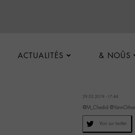
ACTUALITÉS
& NOÛS
29.03.2019 - 17:44
@M_Chedid @YannOrhan Exc
Voir sur twitter