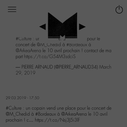
Afficher
Panneau de gestion des cookies
Labo
Connex
-
le
M-
menu
Aller
#Culture
: un copain vend une place pour le
au
concert de
@M_Chedid
à
#Bordeaux
à
menu
@ArkeaArena
le 10 avril prochain ! contact de ma
Aller
part
https://t.co/G54M3sdciS
au
contenu
— PIERRE ARNAUD (@PIERRE_ARNAUD34)
March
Aller
29, 2019
à
la
recherche
29.03.2019 - 17:50
#Culture : un copain vend une place pour le concert de
@M_Chedid à #Bordeaux à @ArkeaArena le 10 avril
prochain ! c… https://t.co/Nsj3J5i3lF