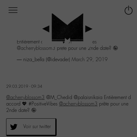
Afficher
Panneau de gestion des cookies
Labo
Connex
-
le
M-
menu
Aller
Entièrement d accord 💖
#PositiveVibes
au
@acherryblossom3
prête pour une 2nde date? 🤪
menu
Aller
— niza_bella (@idevader)
March 29, 2019
au
contenu
Aller
à
29.03.2019 - 09:34
la
recherche
@acherryblossom3
@M_Chedid @palaisnikaia Entièrement d
accord 💖 #PositiveVibes
@acherryblossom3
prête pour une
2nde date? 🤪
Voir sur twitter