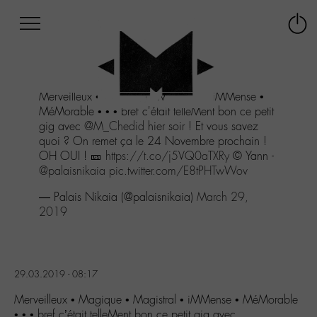
Afficher
Panneau de gestion des cookies
Labo
Connex
-
le
M-
menu
Aller
Merveilleux • Magique • Magistral • iMMense •
au
MéMorable • • • bref c'était telleMent bon ce petit
menu
gig avec
@M_Chedid
hier soir ! Et vous savez
Aller
quoi ? On remet ça le 24 Novembre prochain !
au
OH OUI ! 🎫
https://t.co/j5VQ0aTXRy
© Yann -
contenu
@palaisnikaia
pic.twitter.com/E8tPHTwWov
Aller
à
— Palais Nikaia (@palaisnikaia)
March 29,
la
2019
recherche
29.03.2019 - 08:17
Merveilleux • Magique • Magistral • iMMense • MéMorable
• • • bref c’était telleMent bon ce petit gig avec…