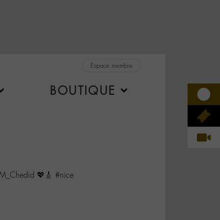
Espace membre
BOUTIQUE
ci @M_Chedid 💖🎸 #nice