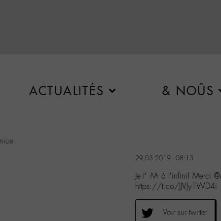
ACTUALITÉS
& NOÛS
nice
29.03.2019 - 08:13
Je t’ -M- à l’infini! Mer
https://t.co/JJVJy1WD4i
Voir sur twitter