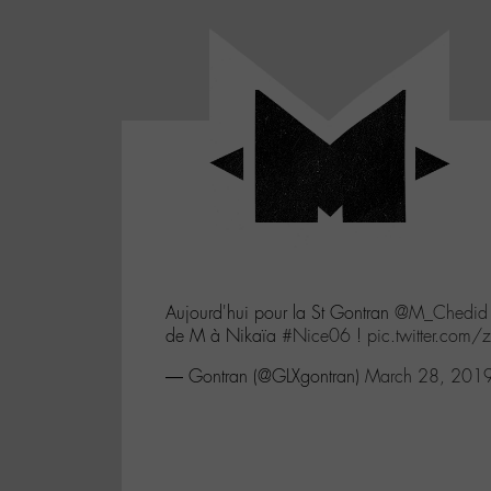
Panneau de gestion des cookies
LABO
-
Aller
Laboratoire
au
poétique
M-
menu
et
musical
Aller
autour
au
de
contenu
l'univers
Aller
de
-
à
M-
Aujourd'hui pour la St Gontran
@M_Chedid
la
de M à Nikaïa
#Nice06
!
pic.twitter.com
recherche
— Gontran (@GLXgontran)
March 28, 201