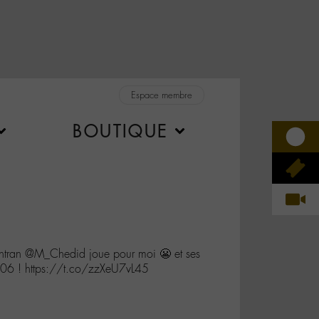
Espace membre
BOUTIQUE
ontran @M_Chedid joue pour moi 😬 et ses
06 ! https://t.co/zzXeU7vL45