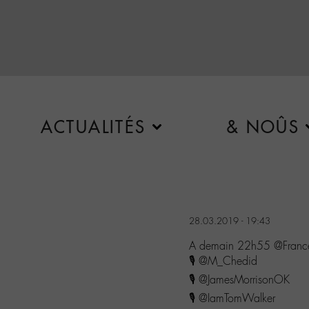
ACTUALITÉS
& NOÛS
28.03.2019 - 19:43
A demain 22h55 @France
🎙 @M_Chedid
🎙 @JamesMorrisonOK
🎙 @IamTomWalker