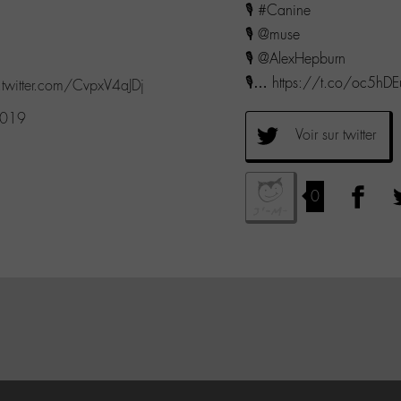
🎙 #Canine
🎙 @muse
🎙 @AlexHepburn
🎙… https://t.co/oc5hDE
.twitter.com/CvpxV4aJDj
2019
Voir sur twitter
0