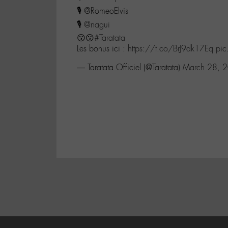
🎙 @RomeoElvis
🎙
@nagui
😗😗
#Taratata
Les bonus ici :
https://t.co/BrJ9dk17Eq
pic
— Taratata Officiel (@Taratata)
March 28, 