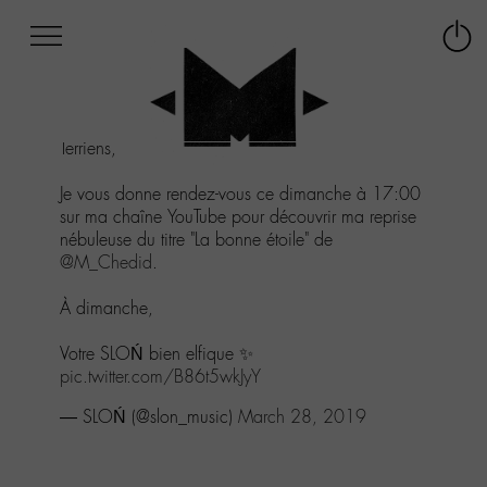
Afficher
Panneau de gestion des cookies
Labo
Connex
-
le
M-
menu
Aller
Terriens,
au
menu
Je vous donne rendez-vous ce dimanche à 17:00
Aller
sur ma chaîne YouTube pour découvrir ma reprise
au
nébuleuse du titre "La bonne étoile" de
contenu
@M_Chedid
.
Aller
à
À dimanche,
la
recherche
Votre SLOŃ bien elfique ✨
pic.twitter.com/B86t5wkJyY
— SLOŃ (@slon_music)
March 28, 2019