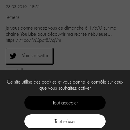
28.03.2019 - 18:51
Terriens,
Je vous donne rendez-vous ce dimanche à 17:00 sur ma
chaîne YouTube pour découvrir ma reprise nébuleuse…
https://t.co/MCpZf8MqVm
Voir sur twitter
0
Ce site utilise des cookies et vous donne le contrôle sur ceux
que vous souhaitez activer
Tout accepter
Tout refuser