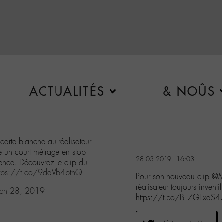
ACTUALITÉS
& NOÛS
 carte blanche au réalisateur
 un court métrage en stop
28.03.2019 - 16:03
rence. Découvrez le clip du
ttps://t.co/9ddVb4btnQ
Pour son nouveau clip @M
réalisateur toujours inve
ch 28, 2019
https://t.co/BT7GFxdS4