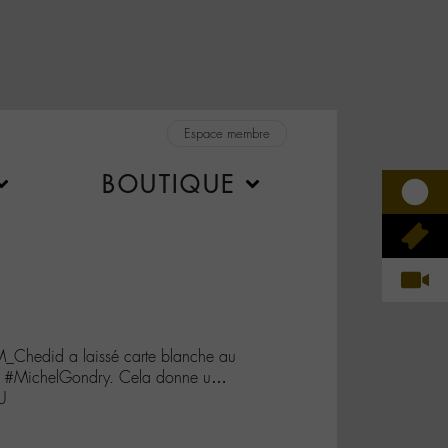
Espace membre
BOUTIQUE
_Chedid a laissé carte blanche au
ntif #MichelGondry. Cela donne u…
U