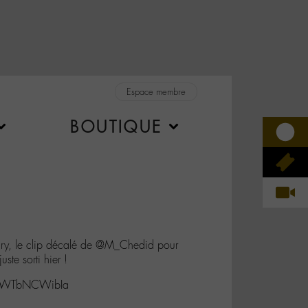
Espace membre
BOUTIQUE
ry, le clip décalé de @M_Chedid pour
uste sorti hier !
co/WTbNCWibIa