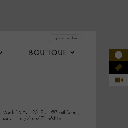
Espace membre
BOUTIQUE
e Mardi 16 Avril 2019 au @ZenithDijon ​,
r sur… https://t.co/r7IJun6iNm