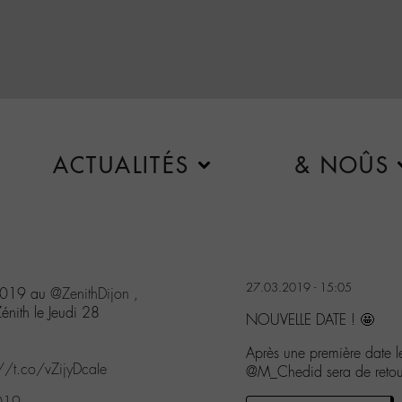
ACTUALITÉS
& NOÛS
27.03.2019 - 15:05
 2019 au
@ZenithDijon
​,
énith le Jeudi 28
NOUVELLE DATE ! 🤩
Après une première date l
://t.co/vZijyDcaIe
@M_Chedid sera de retou