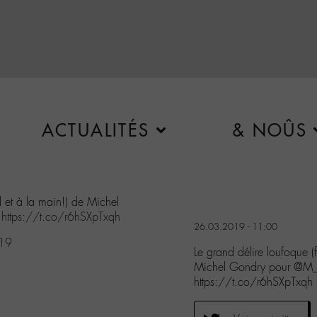
ACTUALITÉS
& NOÛS
ul et à la main!) de Michel
"
https://t.co/r6hSXpTxqh
26.03.2019 - 11:00
019
Le grand délire loufoque (f
Michel Gondry pour @M_C
https://t.co/r6hSXpTxqh