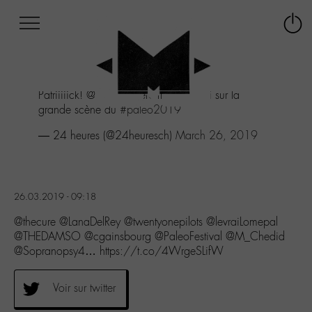
Afficher
Panneau de gestion des cookies
Labo
Connex
-
le
M-
menu
Aller
Patriiiiick! @PatrickBruelOff sera aussi sur la
au
grande scène du
#paleo2019
menu
Aller
— 24 heures (@24heuresch)
March 26, 2019
au
contenu
Aller
à
26.03.2019 - 09:18
la
recherche
@thecure @LanaDelRey @twentyonepilots @levraiLomepal
@THEDAMSO @cgainsbourg @PaleoFestival @M_Chedid
@Sopranopsy4… https://t.co/4WrgeSLifW
Voir sur twitter