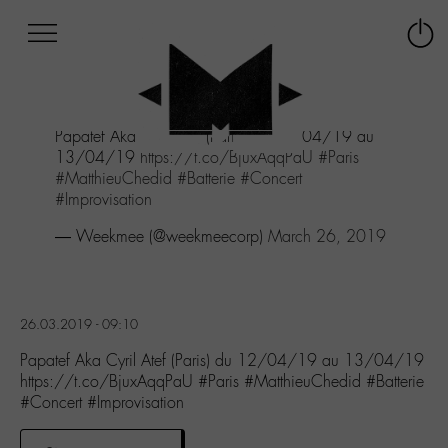
Afficher
Panneau de gestion des cookies
Labo
Connex
-
le
M-
menu
Aller
Papatef Aka Cyril Atef (Paris) du 12/04/19 au
au
13/04/19
https://t.co/BjuxAqqPaU
#Paris
menu
#MatthieuChedid
#Batterie
#Concert
Aller
#Improvisation
au
contenu
— Weekmee (@weekmeecorp)
March 26, 2019
Aller
à
la
recherche
26.03.2019 - 09:10
Papatef Aka Cyril Atef (Paris) du 12/04/19 au 13/04/19
https://t.co/BjuxAqqPaU #Paris #MatthieuChedid #Batterie
#Concert #Improvisation