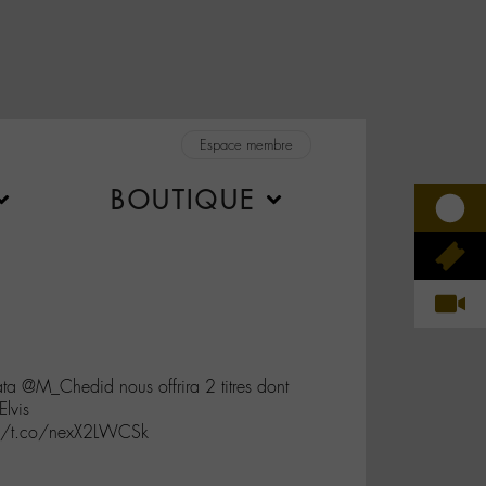
Espace membre
BOUTIQUE
ata @M_Chedid nous offrira 2 titres dont
lvis
s://t.co/nexX2LWCSk