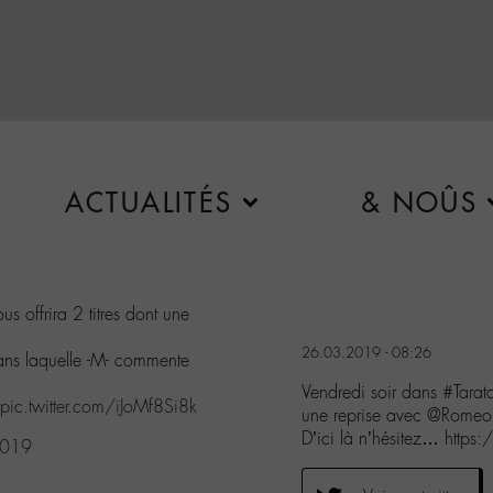
ACTUALITÉS
& NOÛS
us offrira 2 titres dont une
26.03.2019 - 08:26
 dans laquelle -M- commente
Vendredi soir dans #Tarat
pic.twitter.com/iJoMf8Si8k
une reprise avec @RomeoE
D’ici là n’hésitez… http
2019