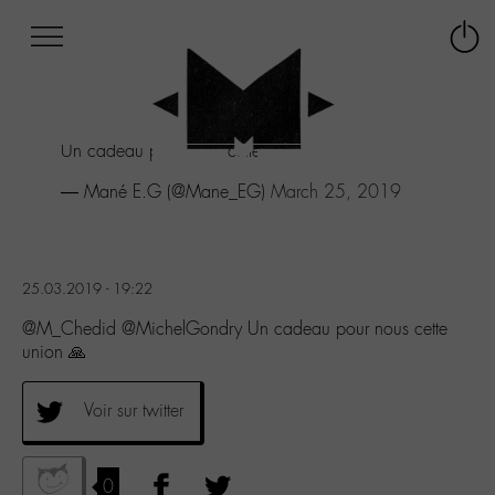
Afficher
Panneau de gestion des cookies
Labo
Connex
-
le
M-
menu
Aller
Un cadeau pour nous cette union 🙏
au
menu
— Mané E.G (@Mane_EG)
March 25, 2019
Aller
au
contenu
Aller
25.03.2019 - 19:22
à
la
@M_Chedid @MichelGondry Un cadeau pour nous cette
recherche
union 🙏
Voir sur twitter
0