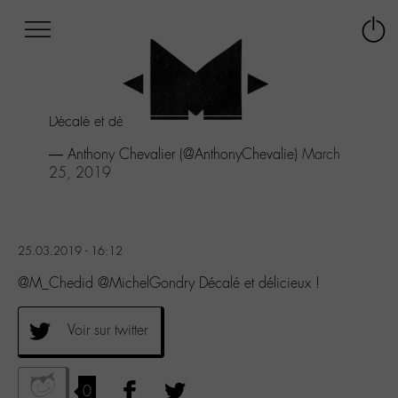
Afficher
Panneau de gestion des cookies
Labo
Connex
-
le
M-
menu
Aller
Décalé et délicieux !
au
menu
— Anthony Chevalier (@AnthonyChevalie)
March
Aller
25, 2019
au
contenu
Aller
à
25.03.2019 - 16:12
la
recherche
@M_Chedid @MichelGondry Décalé et délicieux !
Voir sur twitter
0