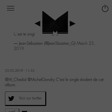
Afficher
Panneau de gestion des cookies
Labo
Connex
-
le
M-
menu
Aller
C'est le single évident de cet album.
au
menu
— Jean-Sébastien (@JeanSbastien_G)
March 25,
Aller
2019
au
contenu
Aller
à
25.03.2019 - 11:55
la
recherche
@M_Chedid @MichelGondry C’est le single évident de cet
album.
Voir sur twitter