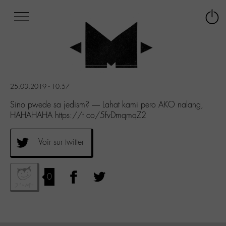
Afficher
Panneau de gestion des cookies
Labo
Connex
-
le
M-
menu
Aller
au
menu
25.03.2019 - 10:57
Aller
au
Sino pwede sa jedism? — Lahat kami pero AKO nalang,
contenu
HAHAHAHA https://t.co/5fvDmqmqZ2
Aller
à
Voir sur twitter
la
recherche
0