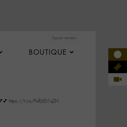
Espace membre
BOUTIQUE
💕 https://t.co/PxRj6D1qZH