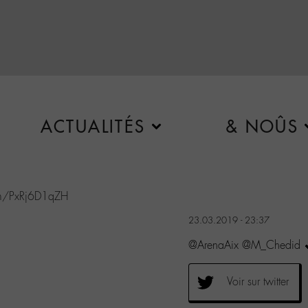
ACTUALITÉS
& NOÛS
com/PxRj6D1qZH
23.03.2019 - 23:37
@ArenaAix @M_Chedid 
Voir sur twitter