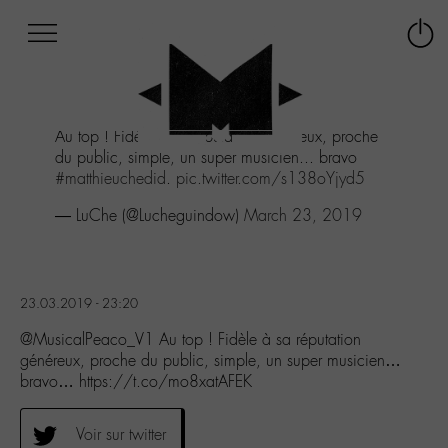
Afficher
Panneau de gestion des cookies
Labo
Connex
-
le
M-
menu
Aller
Au top ! Fidèle à sa réputation généreux, proche
au
du public, simple, un super musicien... bravo
menu
#matthieuchedid
.
pic.twitter.com/s138oYjyd5
Aller
au
— LuChe (@Lucheguindow)
March 23, 2019
contenu
Aller
à
la
23.03.2019 - 23:20
recherche
@MusicalPeaco_V1 Au top ! Fidèle à sa réputation
généreux, proche du public, simple, un super musicien…
bravo… https://t.co/mo8xatAFEK
Voir sur twitter